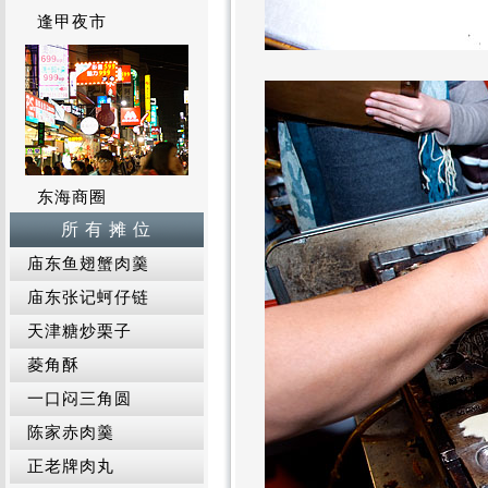
逢甲夜市
东海商圈
所 有 摊 位
庙东鱼翅蟹肉羹
庙东张记蚵仔链
天津糖炒栗子
菱角酥
一口闷三角圆
陈家赤肉羹
正老牌肉丸