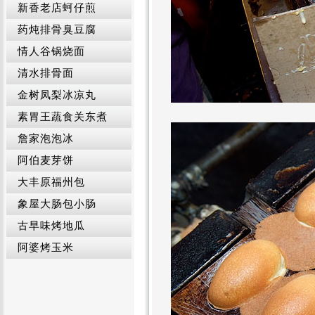
新香老店蚵仔煎
药炖排骨臭豆腐
情人谷锅烧面
清水排骨面
金树凤梨冰凉丸
素胃王蔬食关东煮
詹家泡泡冰
阿伯麦芽饼
大丰原福州包
象屋大肠包小肠
古早味烤地瓜
阿婆烤玉米