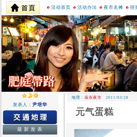
活动首页
活动办法
夜市名摊
得
地理：
庙东夜市
2011/03/28
发表人：
尹培华
元气蛋糕
最 新 发 表