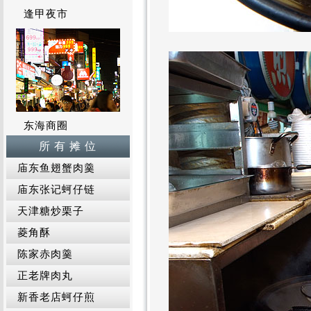
逢甲夜市
东海商圈
所 有 摊 位
庙东鱼翅蟹肉羹
庙东张记蚵仔链
天津糖炒栗子
菱角酥
陈家赤肉羹
正老牌肉丸
新香老店蚵仔煎