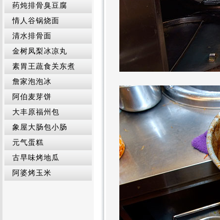
药炖排骨臭豆腐
情人谷锅烧面
清水排骨面
金树凤梨冰凉丸
素胃王蔬食关东煮
詹家泡泡冰
阿伯麦芽饼
大丰原福州包
象屋大肠包小肠
元气蛋糕
古早味烤地瓜
阿婆烤玉米