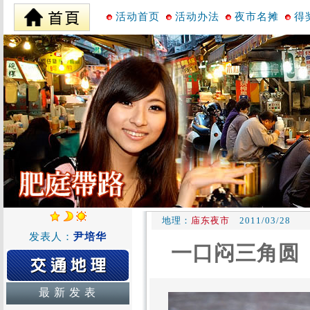
活动首页
活动办法
夜市名摊
得
地理：
庙东夜市
2011/03/28
发表人：
尹培华
一口闷三角圆
最 新 发 表