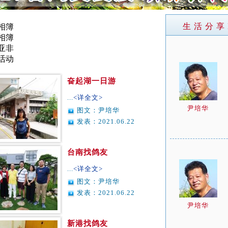
生 活 分 享 L
相簿
相簿
亚非
活动
奋起湖一日游
...
<详全文>
尹培华
图文：尹培华
发表：2021.06.22
台南找鸽友
...
<详全文>
图文：尹培华
发表：2021.06.22
尹培华
新港找鸽友