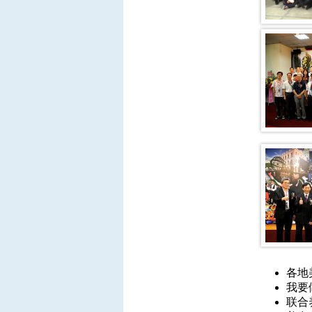
各地
我要
联合