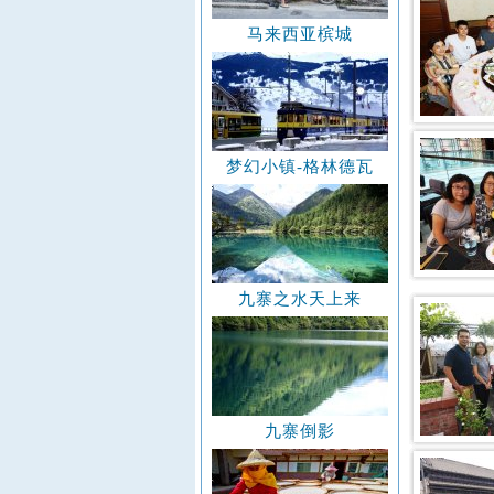
马来西亚槟城
梦幻小镇-格林德瓦
九寨之水天上来
九寨倒影