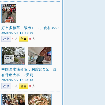
好市多粮草，续卡1500、食材3552
2026/07/28 12:31:10
4
人
0
人
中国医水湳分院，胸腔照X光，没
有什麽大事，7天药
2026/07/27 17:08:48
3
人
0
人