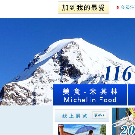
会员注
线 上 展 览