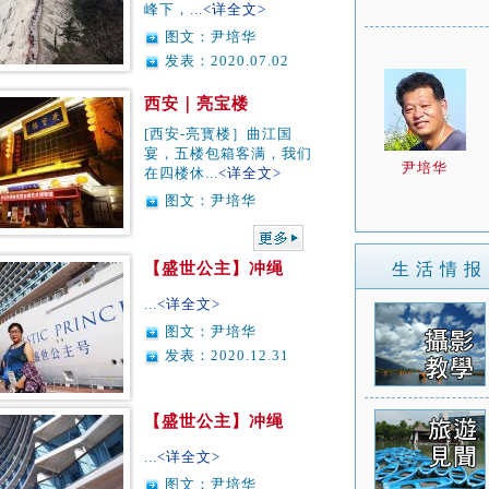
峰下，...
<详全文>
图文：尹培华
发表：2020.07.02
西安｜亮宝楼
[西安-亮寳楼］曲江国
宴，五楼包箱客满，我们
尹培华
在四楼休...
<详全文>
图文：尹培华
【盛世公主】冲绳
生 活 情 报
...
<详全文>
图文：尹培华
发表：2020.12.31
【盛世公主】冲绳
...
<详全文>
图文：尹培华