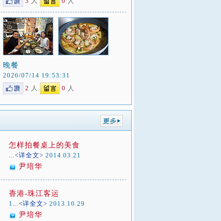
3
人
0
人
晚餐
2026/07/14 19:53:31
2
人
0
人
怎样拍餐桌上的美食
...<详全文>
2014.03.21
尹培华
香港-珠江客运
1
...<详全文>
2013.10.29
尹培华