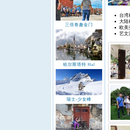
台湾
大陆
三倍卷趣金门
欧美
艺文
哈尔斯塔特 Hal
瑞士-少女峰