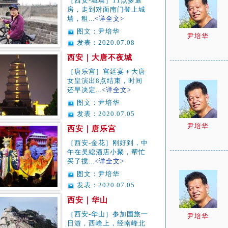
［西安-城墙］11点多退
房，走到对面南门登上城
墙，租...
<详全文>
图文：尹培华
尹培华
发表：2020.07.08
西安｜大唐不夜城
［唐乐宫］宫廷宴＋大唐
女皇演出8点结束，时间
还早决定...
<详全文>
图文：尹培华
发表：2020.07.05
尹培华
西安｜唐乐宫
［西安-金花］刚好到，中
午在吴縂酒店小聚，帮忙
买了搅...
<详全文>
图文：尹培华
发表：2020.07.05
西安｜华山
［西安-华山］参加国旅一
尹培华
日游，西峰上，经南峰北