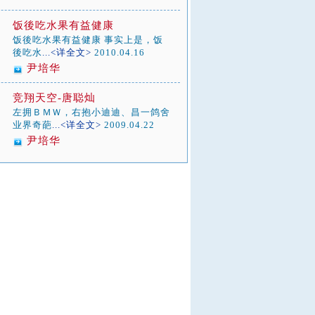
饭後吃水果有益健康
饭後吃水果有益健康 事实上是，饭
後吃水
...<详全文>
2010.04.16
尹培华
竞翔天空-唐聪灿
左拥ＢＭＷ，右抱小迪迪、昌一鸽舍
业界奇葩
...<详全文>
2009.04.22
尹培华