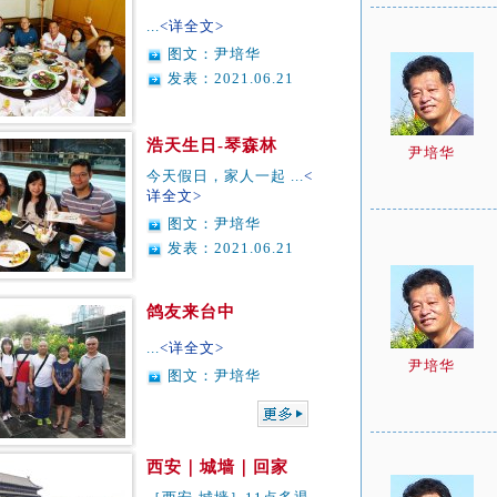
...
<详全文>
图文：尹培华
发表：2021.06.21
浩天生日-琴森林
尹培华
今天假日，家人一起 ...
<
详全文>
图文：尹培华
发表：2021.06.21
鸽友来台中
...
<详全文>
尹培华
图文：尹培华
西安｜城墙｜回家