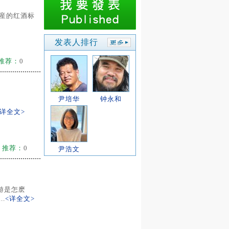
出産的红酒标
发表人排行
推荐：
0
尹培华
钟永和
<详全文>
推荐：
0
尹浩文
游是怎麽
.
<详全文>