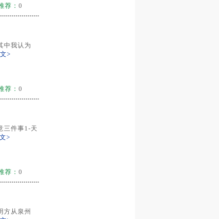
推荐：
0
其中我认为
文>
推荐：
0
三件事1-天
文>
推荐：
0
刘明方从泉州