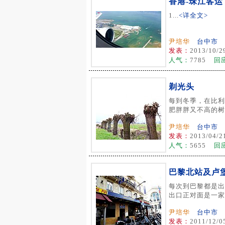
香港-珠江客运
1...
<详全文>
尹培华
台中市
发表：
2013/10/2
人气：
7785
回
剃光头
每到冬季，在比利
肥胖胖又不高的树被
尹培华
台中市
发表：
2013/04/2
人气：
5655
回
巴黎北站及卢
每次到巴黎都是出
出口正对面是一家三
尹培华
台中市
发表：
2011/12/0