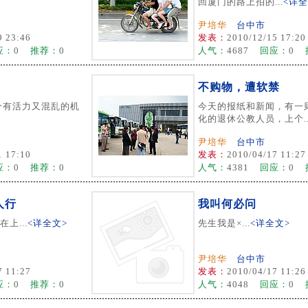
回厦门的路上拍的...
<详全
尹培华
台中市
9 23:46
发表：
2010/12/15 17:20
应：
0
推荐：
0
人气：
4687
回应：
0
不购物，遭软禁
个有活力又混乱的机
今天的报纸和新闻，有一
化的退休公教人员，上个..
尹培华
台中市
1 17:10
发表：
2010/04/17 11:27
应：
0
推荐：
0
人气：
4381
回应：
0
人行
我叫何必问
上...
<详全文>
先生我是×...
<详全文>
尹培华
台中市
7 11:27
发表：
2010/04/17 11:26
应：
0
推荐：
0
人气：
4048
回应：
0