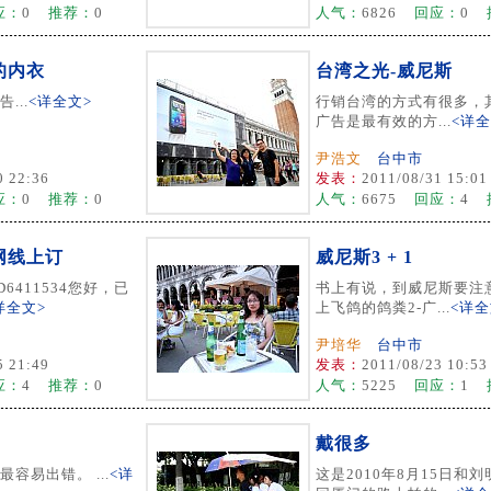
应：
0
推荐：
0
人气：
6826
回应：
0
的内衣
台湾之光-威尼斯
...
<详全文>
行销台湾的方式有很多，
广告是最有效的方...
<详全
尹浩文
台中市
0 22:36
发表：
2011/08/31 15:01
应：
0
推荐：
0
人气：
6675
回应：
4
网线上订
威尼斯3 + 1
6411534您好，已
书上有说，到威尼斯要注意
详全文>
上飞鸽的鸽粪2-广...
<详全
尹培华
台中市
5 21:49
发表：
2011/08/23 10:53
应：
4
推荐：
0
人气：
5225
回应：
1
戴很多
容易出错。 ...
<详
这是2010年8月15日和