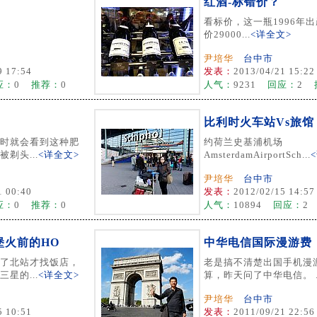
红酒-标错价？
看标价，这一瓶1996年
价29000...
<详全文>
尹培华
台中市
9 17:54
发表：
2013/04/21 15:22
应：
0
推荐：
0
人气：
9231
回应：
2
比利时火车站Vs旅馆
时就会看到这种肥
约荷兰史基浦机场
剃头...
<详全文>
AmsterdamAirportSch...
尹培华
台中市
1 00:40
发表：
2012/02/15 14:57
应：
0
推荐：
0
人气：
10894
回应：
2
堡火前的HO
中华电信国际漫游费
了北站才找饭店，
老是搞不清楚出国手机漫
星的...
<详全文>
算，昨天问了中华电信。 ..
尹培华
台中市
5 10:51
发表：
2011/09/21 22:56