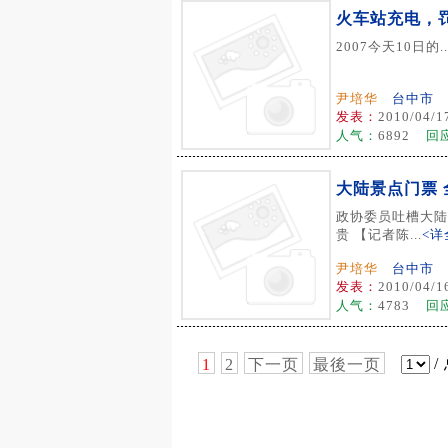
火车站充电，
2007今天10日的..
尹培华
台中市
发表：
2010/04/1
人气：
6892
回
大陆景点门票 
政协委员吐槽大陆
贵 【记者陈...
<详
尹培华
台中市
发表：
2010/04/1
人气：
4783
回
/
1
2
下一页
最後一页