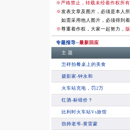
※严格禁止，转载未经着作权所有
※
发表文章及图片，必须是本人
如需采用他人图片，必须得到着
※
尊重着作权，大家一起努力，
版
专题报导
─
最新回应
主 题
怎样拍餐桌上的美食
摄影家-钟永和
火车站充电，罚2万
红酒-标错价？
比利时火车站Vs旅馆
劲帅老爷-黄雷蒙