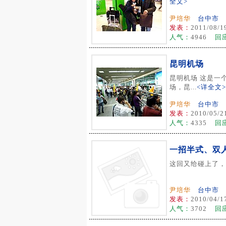
全文>
尹培华
台中市
发表：
2011/08/1
人气：
4946
回
昆明机场
昆明机场 这是一
场，昆...
<详全文>
尹培华
台中市
发表：
2010/05/2
人气：
4335
回
一招半式、双
这回又给碰上了，在
尹培华
台中市
发表：
2010/04/1
人气：
3702
回