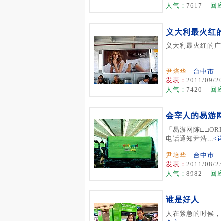
人气：
7617
回
义大利最火红
义大利最火红的广告
尹培华
台中市
发表：
2011/09/2
人气：
7420
回
会宰人的易游
「易游网陈□□ORD
电话通知尹浩...
<
尹培华
台中市
发表：
2011/08/2
人气：
8982
回
谁是好人
人在紧急的时候，最