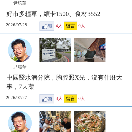
尹培華
好市多糧草，續卡1500、食材3552
2026/07/28
讚
4
人
0
人
留言
尹培華
中國醫水湳分院，胸腔照X光，沒有什麼大
事，7天藥
2026/07/27
讚
3
人
0
人
留言