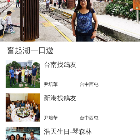
奮起湖一日遊
台南找鴿友
尹培華
台中西屯
新港找鴿友
尹培華
台中西屯
浩天生日-琴森林