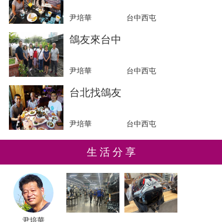
尹培華
台中西屯
鴿友來台中
尹培華
台中西屯
台北找鴿友
尹培華
台中西屯
生 活 分 享
尹培華