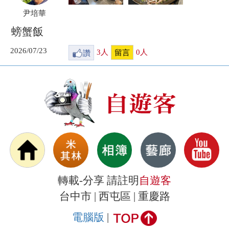
尹培華
螃蟹飯
2026/07/23
讚
3
人
0
人
留言
轉載-分享 請註明
自遊客
台中市 | 西屯區 | 重慶路
電腦版
|