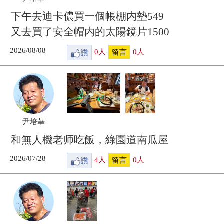
下午去迪卡儂買一個帳棚内墊549
又去買了安全帽内的太陽鏡片1500
2026/08/08
讚
0
人
0
人
留言
尹培華
和無人機老师吃飯，綠園道南瓜屋
2026/07/28
讚
4
人
0
人
留言