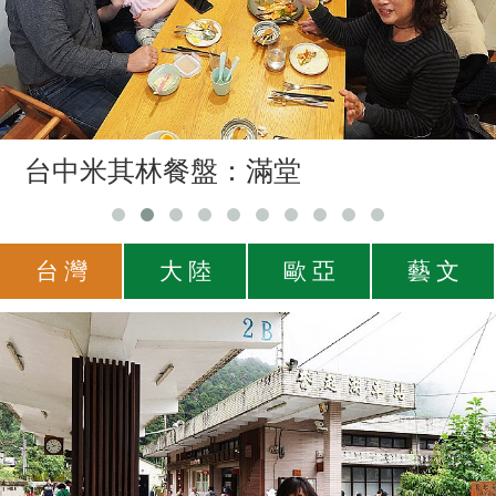
台中米其林餐盤：滿堂
台 灣
大 陸
歐 亞
藝 文