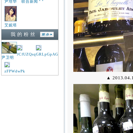
尹培华
联合新闻
艾妮塔
我 的 粉 丝
JCfUZQsq
GRLpGpAG
尹卫明
zFPWdwPk
▲ 2013.