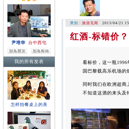
类别：
旅游见闻
2013/04/21 1
红酒-标错价？
尹培华
台中西屯
我的所有发表
看标价，这一瓶199
国巴黎载高乐机场的
同时我们在欧洲超商
不知道这酒的来头及
怎样拍餐桌上的美