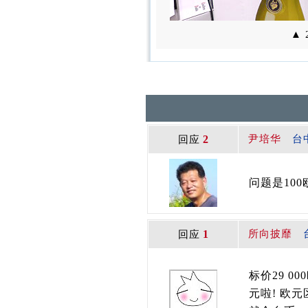
▲ 
2
尹培华
台
回应
问题是10
1
所向披靡
回应
标价29 0
元啦! 欧元