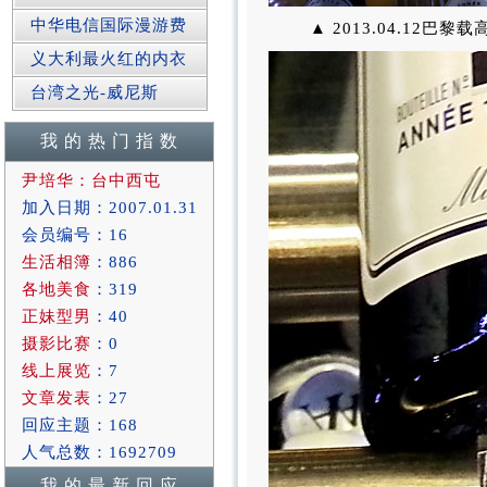
中华电信国际漫游费
▲ 2013.04.12巴黎
义大利最火红的内衣
台湾之光-威尼斯
我 的 热 门 指 数
尹培华：台中西屯
加入日期：2007.01.31
会员编号：16
生活相簿
：886
各地美食
：319
正妹型男
：40
摄影比赛
：0
线上展览
：7
文章发表
：27
回应主题：168
人气总数：1692709
我 的 最 新 回 应