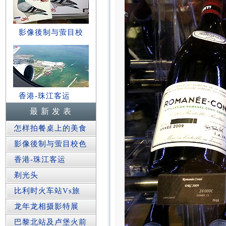
影像後制与萤目校
香港-珠江客运
最 新 发 表
怎样拍餐桌上的美食
影像後制与萤目校色
香港-珠江客运
剃光头
比利时火车站Vs旅
龙年龙相摄影特展
巴黎北站及卢堡火前