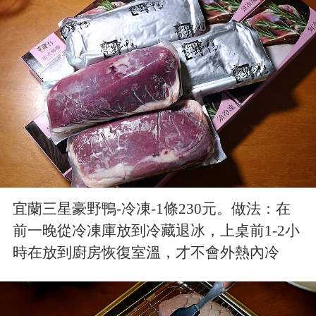
宜蘭三星豪野鴨-冷凍-1條230元。做法：在
前一晚從冷凍庫放到冷藏退冰，上桌前1-2小
時在放到廚房恢復室溫，才不會外熱內冷