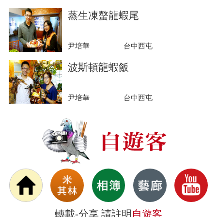
蒸生凍螯龍蝦尾
尹培華
台中西屯
波斯頓龍蝦飯
尹培華
台中西屯
轉載-分享 請註明
自遊客