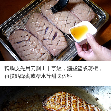
鴨胸皮先用刀劃上十字紋，灑些篮或葫椒，
再摸點蜂蜜或糖水等甜味佐料