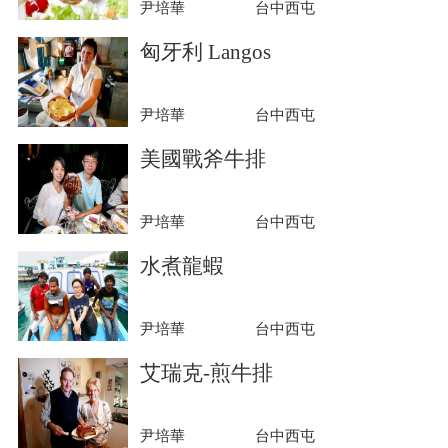
尹培華
台中西屯
匈牙利 Langos
尹培華
台中西屯
美國戰斧牛排
尹培華
台中西屯
水煮龍蝦
尹培華
台中西屯
艾瑞克-煎牛排
尹培華
台中西屯