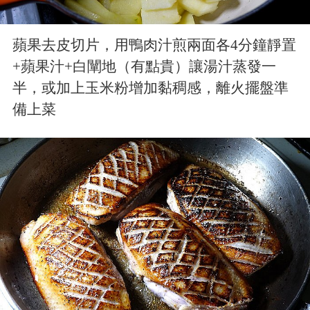
蘋果去皮切片，用鴨肉汁煎兩面各4分鐘靜置
+蘋果汁+白闡地（有點貴）讓湯汁蒸發一
半，或加上玉米粉增加黏稠感，離火擺盤準
備上菜