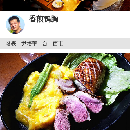
香煎鴨胸
發表：尹培華 台中西屯