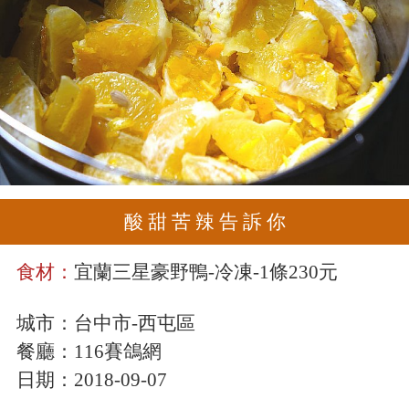
酸 甜 苦 辣 告 訴 你
食材：
宜蘭三星豪野鴨-冷凍-1條230元
城市：
台中市-西屯區
餐廳：
116賽鴿網
日期：
2018-09-07