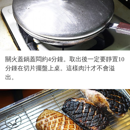
關火蓋鍋蓋悶約4分鐘。取出後一定要靜置10
分鍾在切片擺盤上桌。這樣肉汁才不會溢
出。