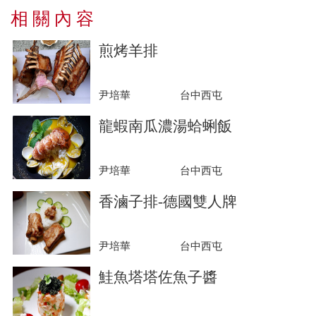
相 關 內 容
煎烤羊排
尹培華
台中西屯
龍蝦南瓜濃湯蛤蜊飯
尹培華
台中西屯
香滷子排-德國雙人牌
尹培華
台中西屯
鮭魚塔塔佐魚子醬