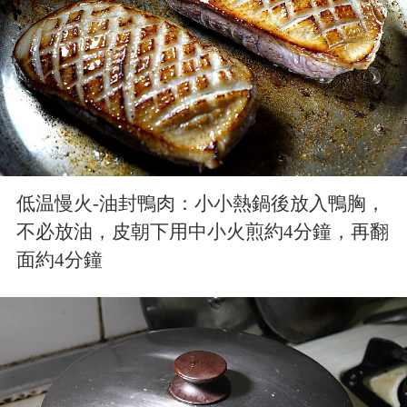
低温慢火-油封鴨肉：小小熱鍋後放入鴨胸，
不必放油，皮朝下用中小火煎約4分鐘，再翻
面約4分鐘