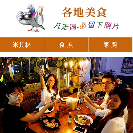
米其林
食 展
家 廚