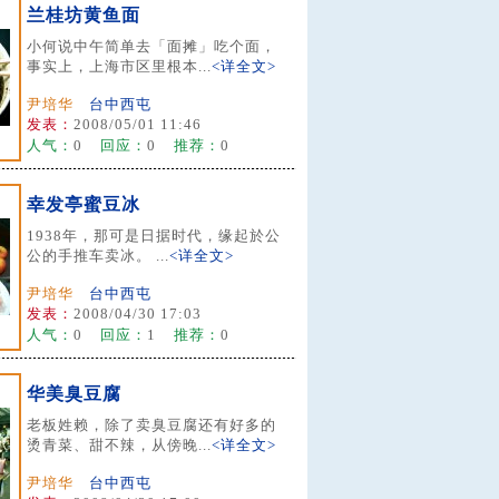
兰桂坊黄鱼面
小何说中午简单去「面摊」吃个面，
事实上，上海市区里根本...
<详全文>
尹培华
台中西屯
发表：
2008/05/01 11:46
人气：
0
回应：
0
推荐：
0
幸发亭蜜豆冰
1938年，那可是日据时代，缘起於公
公的手推车卖冰。 ...
<详全文>
尹培华
台中西屯
发表：
2008/04/30 17:03
人气：
0
回应：
1
推荐：
0
华美臭豆腐
老板姓赖，除了卖臭豆腐还有好多的
烫青菜、甜不辣，从傍晚...
<详全文>
尹培华
台中西屯