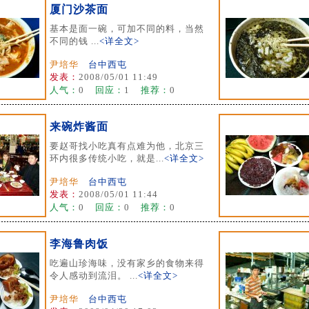
厦门沙茶面
基本是面一碗，可加不同的料，当然
不同的钱 ...
<详全文>
尹培华
台中西屯
发表：
2008/05/01 11:49
人气：
0
回应：
1
推荐：
0
来碗炸酱面
要赵哥找小吃真有点难为他，北京三
环内很多传统小吃，就是...
<详全文>
尹培华
台中西屯
发表：
2008/05/01 11:44
人气：
0
回应：
0
推荐：
0
李海鲁肉饭
吃遍山珍海味，没有家乡的食物来得
令人感动到流泪。 ...
<详全文>
尹培华
台中西屯