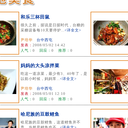
和乐三杯田鼠
很久之前，据说是日据时代，台糖的
采糖设备每10天要停炉...
<详全文>
尹培华
台中西屯
发表：
2008/05/02 14:42
人气：
0
回应：
0
推荐：
0
妈妈的大头凉拌菜
吃这一道凉菜，最少有3、40年了，是
以前小时候，妈妈常...
<详全文>
尹培华
台中西屯
发表：
2008/05/01 12:10
人气：
0
回应：
0
推荐：
0
哈尼族的豆鼓鲤鱼
哈尼族的豆鼓鲤鱼，这道鲤鱼并不
贵，当然是鲤鱼也不...
<详全文>