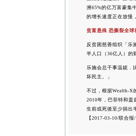
洲65%的亿万富豪
的增长速度正在放慢
贫富悬殊 恐撕裂全球
反贫困慈善组织「乐
半人口（36亿人）的
乐施会总干事温妮．
坏民主。」
不过，根据Wealt
2010年，巴菲特和
生前或死後至少捐出半
【2017-03-10/联