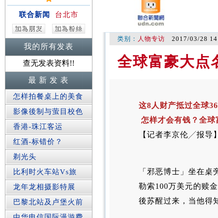
联合新闻
台北市
类别：
人物专访
2017/03/28 14
我的所有发表
全球富豪大点
查无发表资料!!
最 新 发 表
怎样拍餐桌上的美食
这8人财产抵过全球3
影像後制与萤目校色
怎样才会有钱？全球
香港-珠江客运
【记者李京伦╱报导
红酒-标错价？
剃光头
「邪恶博士」坐在桌
比利时火车站Vs旅
勒索100万美元的赎
龙年龙相摄影特展
後苏醒过来，当他得知
巴黎北站及卢堡火前
中华电信国际漫游费