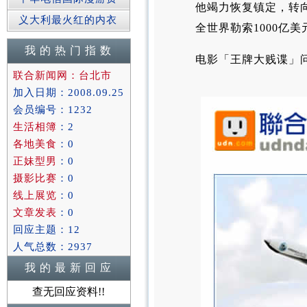
他竭力恢复镇定，转
义大利最火红的内衣
全世界勒索1000亿美
我 的 热 门 指 数
电影「王牌大贱谍」
联合新闻网：台北市
加入日期：2008.09.25
会员编号：1232
生活相簿
：2
各地美食
：0
正妹型男
：0
摄影比赛
：0
线上展览
：0
文章发表
：0
回应主题：12
人气总数：2937
我 的 最 新 回 应
查无回应资料!!