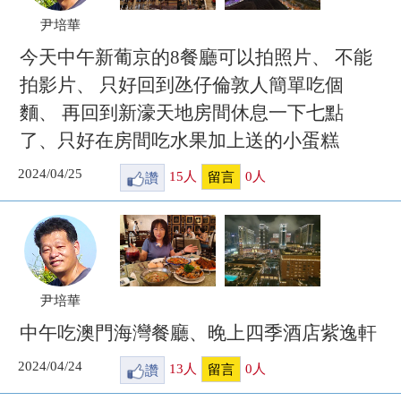
尹培華
今天中午新葡京的8餐廳可以拍照片、 不能
拍影片、 只好回到氹仔倫敦人簡單吃個
麵、 再回到新濠天地房間休息一下七點
了、只好在房間吃水果加上送的小蛋糕
2024/04/25
讚
15
人
0
人
留言
尹培華
中午吃澳門海灣餐廳、晚上四季酒店紫逸軒
2024/04/24
讚
13
人
0
人
留言