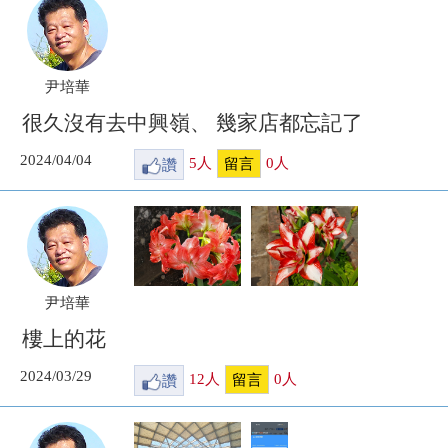
尹培華
很久沒有去中興嶺、 幾家店都忘記了
2024/04/04
讚
5
人
0
人
留言
尹培華
樓上的花
2024/03/29
讚
12
人
0
人
留言