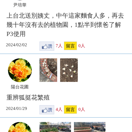
尹培華
上台北送別姨丈，中午這家麵食人多，再去
幾十年沒有去的植物園，1點半到懷爸了解
P3使用
2024/02/02
讚
7
人
0
人
留言
陽台花圃
重辨狐挺花繁殖
2024/01/29
讚
4
人
0
人
留言