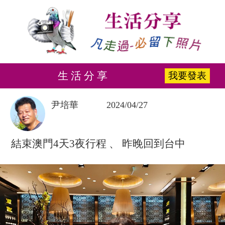
生 活 分 享
我要發表
尹培華
2024/04/27
結束澳門4天3夜行程 、 昨晚回到台中