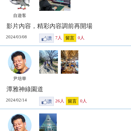
自遊客
影片內容，精彩內容調前再開場
2024/03/08
讚
7
人
0
人
留言
尹培華
潭雅神綠園道
2024/02/14
讚
26
人
0
人
留言