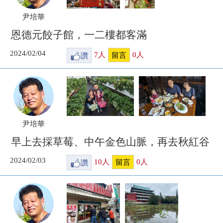
尹培華
恩德元餃子館，一二樓都客滿
2024/02/04
讚
7
人
0
人
留言
尹培華
早上去採草莓、中午金色山脈，再去秋紅谷
2024/02/03
讚
10
人
0
人
留言