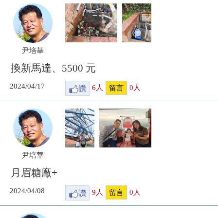
尹培華
換新馬達、5500 元
2024/04/17
讚
6
人
0
人
留言
尹培華
月眉糖廠+
2024/04/08
讚
9
人
0
人
留言