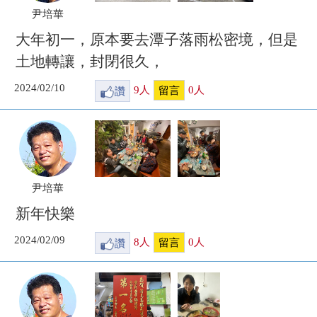
尹培華
大年初一，原本要去潭子落雨松密境，但是
土地轉讓，封閉很久，
2024/02/10
讚
9
人
0
人
留言
尹培華
新年快樂
2024/02/09
讚
8
人
0
人
留言