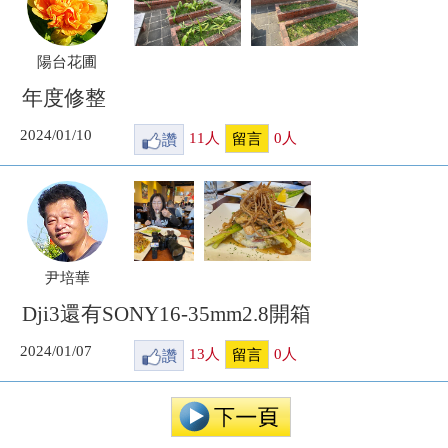
陽台花圃
年度修整
2024/01/10
讚
11
人
0
人
留言
尹培華
Dji3還有SONY16-35mm2.8開箱
2024/01/07
讚
13
人
0
人
留言