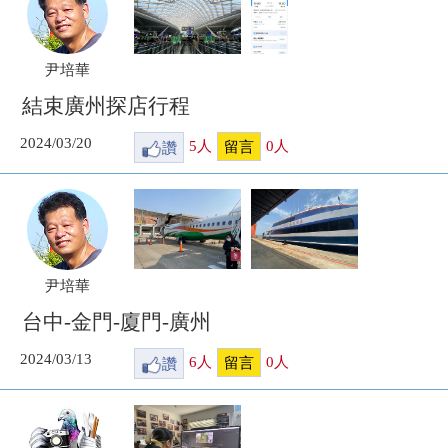
尹培華
結束廣州探店行程
2024/03/20
讚
5
人
0
人
留言
尹培華
台中-金門-廈門-廣州
2024/03/13
讚
6
人
0
人
留言