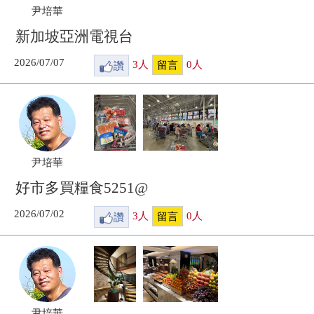
尹培華
新加坡亞洲電視台
2026/07/07
讚
3
人
0
人
留言
尹培華
好市多買糧食5251@
2026/07/02
讚
3
人
0
人
留言
尹培華