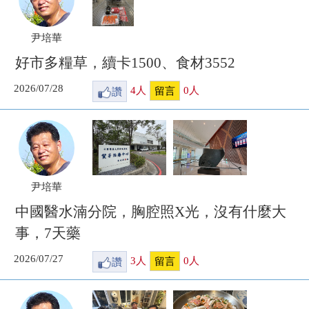
尹培華
好市多糧草，續卡1500、食材3552
2026/07/28
讚
4
人
0
人
留言
尹培華
中國醫水湳分院，胸腔照X光，沒有什麼大
事，7天藥
2026/07/27
讚
3
人
0
人
留言