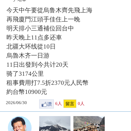
今天中午要從烏鲁木齊先飛上海
再飛廈門江頭手佳住上一晚
明天排小三通補位回台中
昨天晚上11点多还車
北疆大环线從10日
烏魯木齐一日游
11日出發到今共计20天
骑了3174公里
租事費用打7.5折2370元人民幣
約台幣10900元
2026/06/30
讚
6
人
0
人
留言