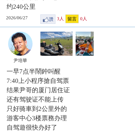
约240公里
2026/06/27
讚
3
人
0
人
留言
尹培華
一早7点半鬧鈡叫醒
7:40上小程序搶自驾票
结果尹哥的厦门居住证
还有驾驶证不能上传
只好骑車到2公里外的
游客中心3楼票務办理
自驾遊很快办好了