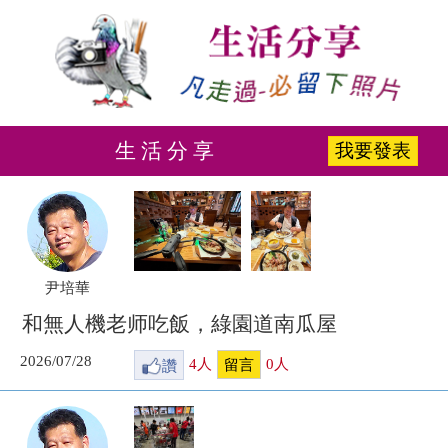
生 活 分 享
我要發表
尹培華
和無人機老师吃飯，綠園道南瓜屋
2026/07/28
讚
4
人
0
人
留言