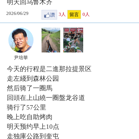
明天回乌鲁木齐
2026/06/29
讚
3
人
0
人
留言
尹培華
今天的行程是二進那拉提景区
走左綫到森林公园
然后骑了一圈馬
回頭在上山繞一圈盤龙谷道
骑行了57公里
晚上吃自助烤肉
明天预约早上10点
走独庫公路到奎屯