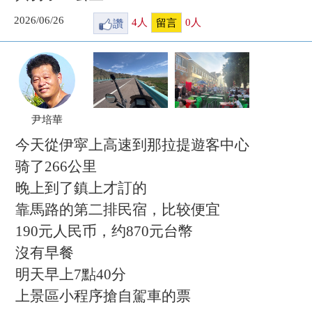
2026/06/26
讚
4
人
0
人
留言
尹培華
今天從伊寜上高速到那拉提遊客中心
骑了266公里
晚上到了鎮上才訂的
靠馬路的第二排民宿，比较便宜
190元人民币，约870元台幣
沒有早餐
明天早上7點40分
上景區小程序搶自駕車的票