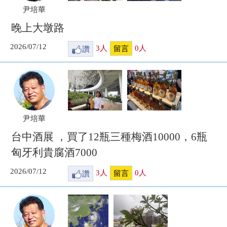
尹培華
晚上大墩路
2026/07/12
讚
3
人
0
人
留言
尹培華
台中酒展 ，買了12瓶三種梅酒10000，6瓶
匈牙利貴腐酒7000
2026/07/12
讚
3
人
0
人
留言