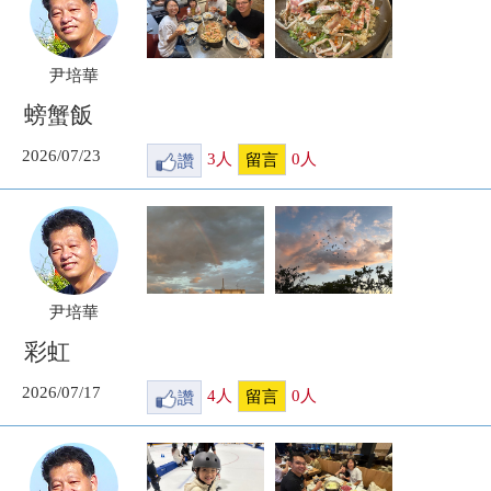
尹培華
螃蟹飯
2026/07/23
讚
3
人
0
人
留言
尹培華
彩虹
2026/07/17
讚
4
人
0
人
留言