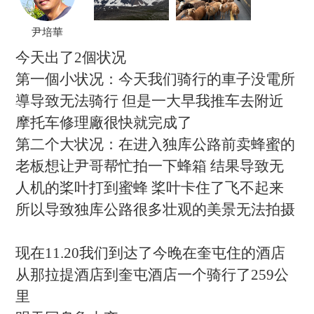
尹培華
今天出了2個状况
第一個小状况：今天我们骑行的車子没電所
導导致无法骑行 但是一大早我推车去附近
摩托车修理廠很快就完成了
第二个大状况：在进入独库公路前卖蜂蜜的
老板想让尹哥帮忙拍一下蜂箱 结果导致无
人机的桨叶打到蜜蜂 桨叶卡住了飞不起来
所以导致独库公路很多壮观的美景无法拍摄
现在11.20我们到达了今晚在奎屯住的酒店
从那拉提酒店到奎屯酒店一个骑行了259公
里