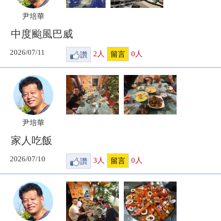
尹培華
中度颱風巴威
2026/07/11
讚
2
人
0
人
留言
尹培華
家人吃飯
2026/07/10
讚
3
人
0
人
留言