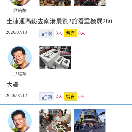
尹培華
坐捷運高鐵去南港展覧2舘看重機展280
2026/07/13
讚
3
人
0
人
留言
尹培華
大疆
2026/07/12
讚
2
人
0
人
留言