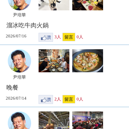
尹培華
溜冰吃牛肉火鍋
2026/07/16
讚
3
人
0
人
留言
尹培華
晚餐
2026/07/14
讚
2
人
0
人
留言