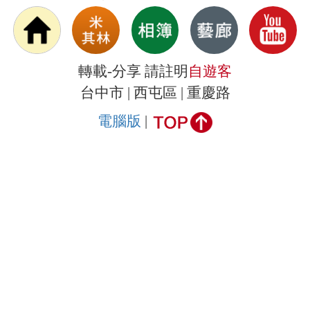
轉載-分享 請註明
自遊客
台中市 | 西屯區 | 重慶路
電腦版
|