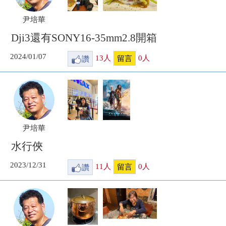
尹培華
Dji3還有SONY16-35mm2.8開箱
2024/01/07
讚
13
人
0
人
留言
尹培華
水行俠
2023/12/31
讚
11
人
0
人
留言