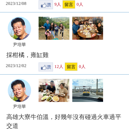
2023/12/08
讚
9
人
0
人
留言
尹培華
採柑橘，雍缸雞
2023/12/02
讚
12
人
0
人
留言
尹培華
高雄大寮牛伯溫，好幾年沒有碰過火車過平
交道