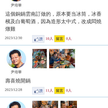
尹培華
這個銅鍋雲南訂做的，原本要当冰筒，冰香
檳及白葡萄酒，因為造形太中式，改成悶燒
燉雞
2023/12/30
讚
10
人
0
人
留言
尹培華
壽喜燒開鍋
2023/12/28
讚
11
人
0
人
留言