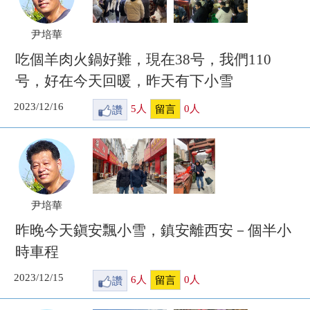
尹培華
吃個羊肉火鍋好難，現在38号，我們110
号，好在今天回暖，昨天有下小雪
2023/12/16
讚
5
人
0
人
留言
尹培華
昨晚今天鎭安飄小雪，鎮安離西安－個半小
時車程
2023/12/15
讚
6
人
0
人
留言