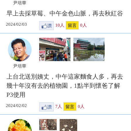
尹培華
早上去採草莓、中午金色山脈，再去秋紅谷
2024/02/03
讚
10
人
0
人
留言
尹培華
上台北送別姨丈，中午這家麵食人多，再去
幾十年沒有去的植物園，1點半到懷爸了解
P3使用
2024/02/02
讚
7
人
0
人
留言