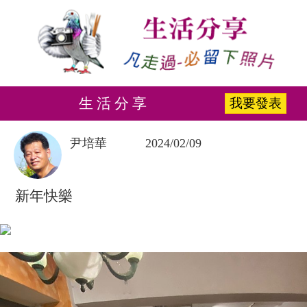
生 活 分 享
我要發表
尹培華
2024/02/09
新年快樂