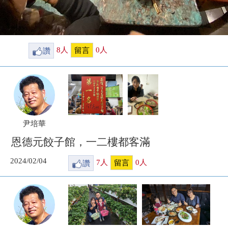
讚
8
人
0
人
留言
尹培華
恩德元餃子館，一二樓都客滿
2024/02/04
讚
7
人
0
人
留言