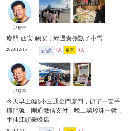
尹培華
廈門-西安-鎭安，經過秦嶺飄了小雪
2023/12/15
讚
7
人
0
人
留言
尹培華
今天早上8點小三通金門廈門，辦了一支手
機門號，開通微信支付，晚上黑珍珠一鑽，
手佳江頭豪峰店
2023/12/14