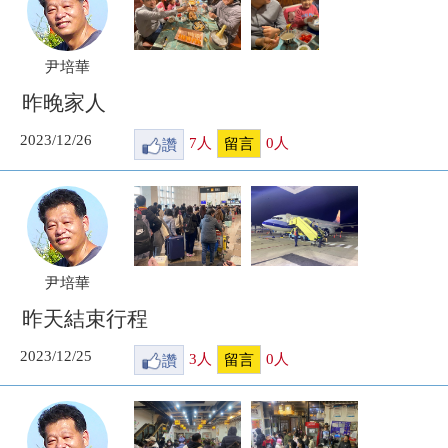
尹培華
昨晚家人
2023/12/26
讚
7
人
0
人
留言
尹培華
昨天結束行程
2023/12/25
讚
3
人
0
人
留言