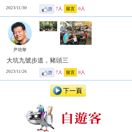
2023/11/30
讚
7
人
0
人
留言
尹培華
大坑九號步道，豬頭三
2023/11/26
讚
7
人
0
人
留言