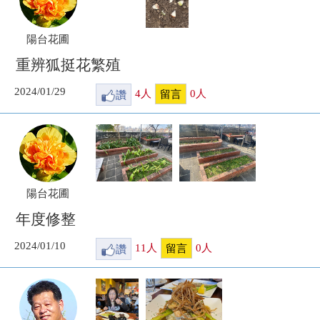
陽台花圃
重辨狐挺花繁殖
2024/01/29
讚
4
人
0
人
留言
陽台花圃
年度修整
2024/01/10
讚
11
人
0
人
留言