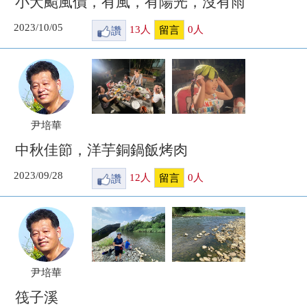
小犬颱風價，有風，有陽光，沒有雨
2023/10/05
讚
13
人
0
人
留言
尹培華
中秋佳節，洋芋銅鍋飯烤肉
2023/09/28
讚
12
人
0
人
留言
尹培華
筏子溪