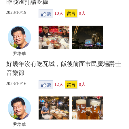
昨晚渣打請吃飯
2023/10/19
讚
10
人
0
人
留言
尹培華
好幾年沒有吃瓦城，飯後前面巿民廣場爵士
音樂節
2023/10/16
讚
12
人
0
人
留言
尹培華