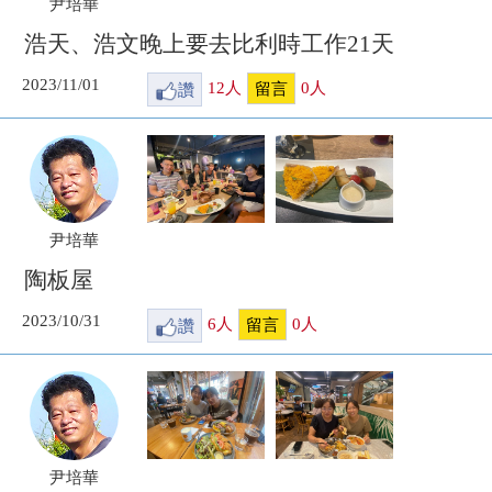
尹培華
浩天、浩文晚上要去比利時工作21天
2023/11/01
讚
12
人
0
人
留言
尹培華
陶板屋
2023/10/31
讚
6
人
0
人
留言
尹培華