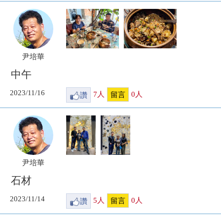
尹培華
中午
2023/11/16
讚
7
人
0
人
留言
尹培華
石材
2023/11/14
讚
5
人
0
人
留言