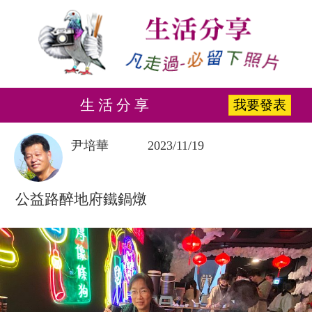
生 活 分 享
我要發表
尹培華
2023/11/19
公益路醉地府鐵鍋燉