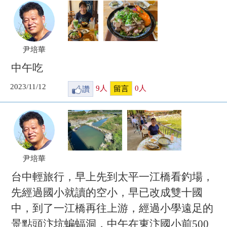
尹培華
中午吃
2023/11/12
讚
9
人
0
人
留言
尹培華
台中輕旅行，早上先到太平一江橋看釣場，
先經過國小就讀的空小，早已改成雙十國
中，到了一江橋再往上游，經過小學遠足的
景點頭汴坑蝙蝠洞，中午在東汴國小前500