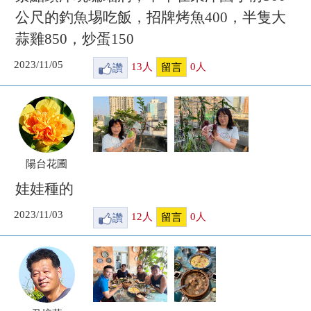
公尺的釣魚埸吃飯，招牌烤魚400，半隻大
蒜雞850，炒蛋150
2023/11/05
讚
13
人
0
人
留言
陽台花圃
娃娃種的
2023/11/03
讚
12
人
0
人
留言