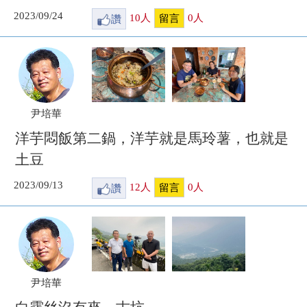
2023/09/24
讚
10
人
0
人
留言
尹培華
洋芋悶飯第二鍋，洋芋就是馬玲薯，也就是
土豆
2023/09/13
讚
12
人
0
人
留言
尹培華