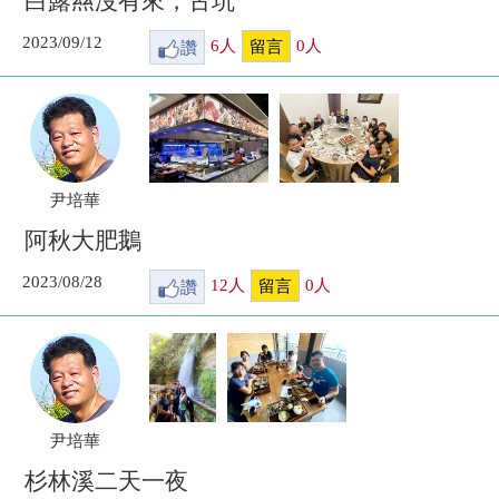
白露𢇁沒有來，古坑
2023/09/12
讚
6
人
0
人
留言
尹培華
阿秋大肥鵝
2023/08/28
讚
12
人
0
人
留言
尹培華
杉林溪二天一夜