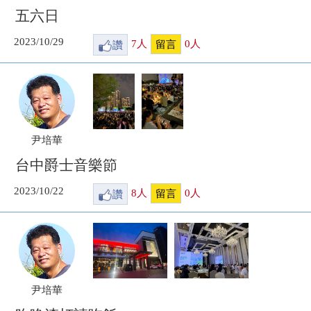
五六日
2023/10/29
讚
7
人
0
人
留言
尹培華
台中爵士音樂節
2023/10/22
讚
8
人
0
人
留言
尹培華