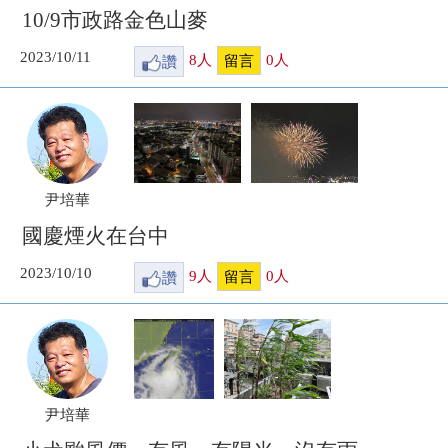
10/9市政路金色山麥
2023/10/11
讚
8
人
0
人
留言
尹培華
國慶煙火在台中
2023/10/10
讚
9
人
0
人
留言
尹培華