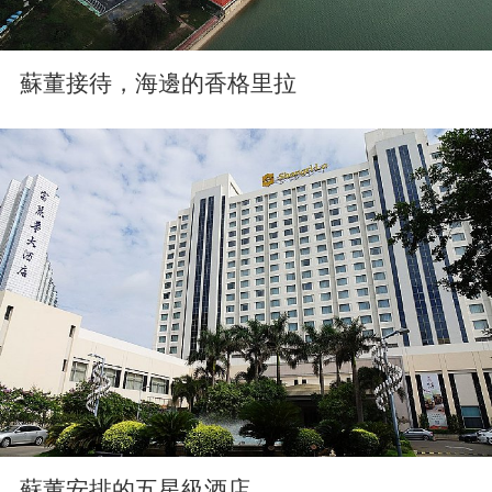
蘇董接待，海邊的香格里拉
蘇董安排的五星級酒店