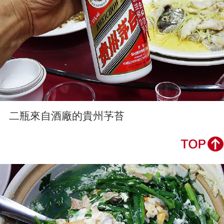
二瓶來自酒廠的貴州芧苔