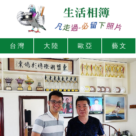
台 灣
大 陸
歐 亞
藝 文