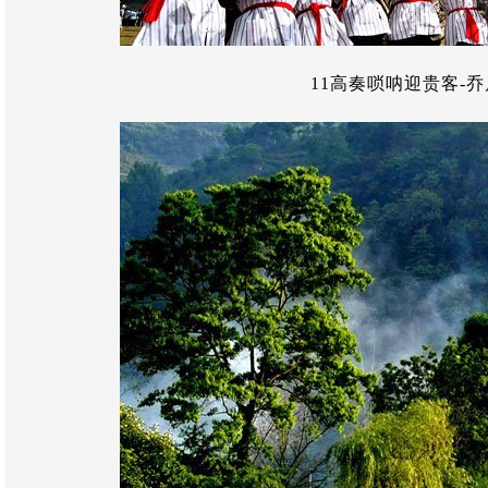
11高奏唢呐迎贵客-乔