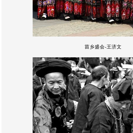
苗乡盛会-王济文