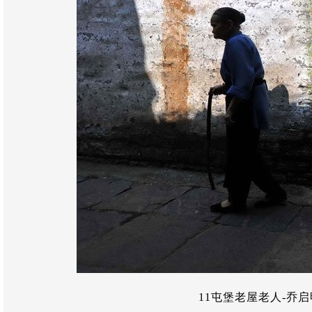
11屯堡老屋老人-乔启