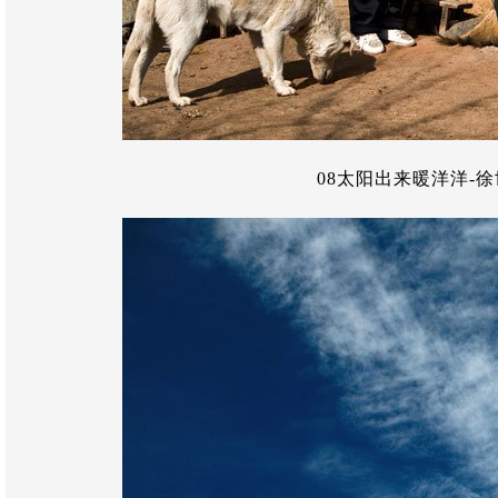
08太阳出来暖洋洋-徐