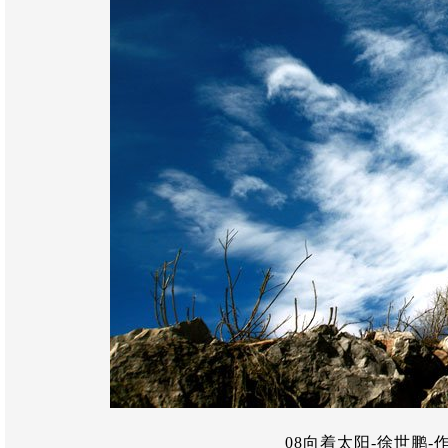
08向着太阳-徐世鹏-