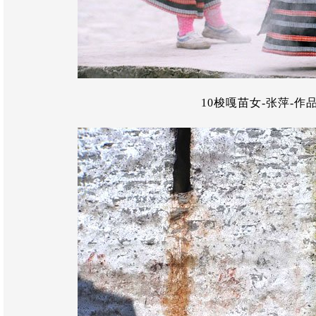
10梭嘎苗女-张萍-作