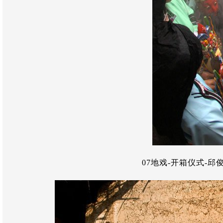
07地戏-开箱仪式-邱