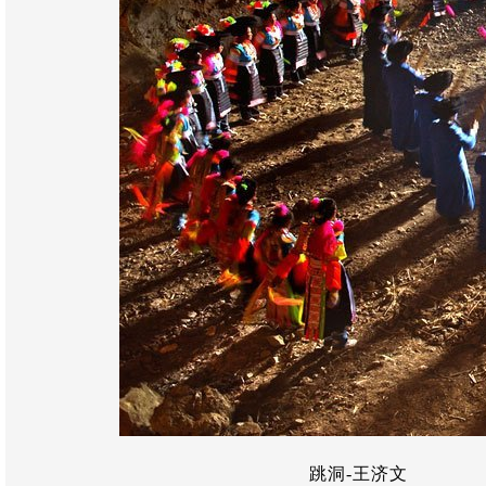
跳洞-王济文