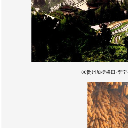
06贵州加榜梯田-李宁