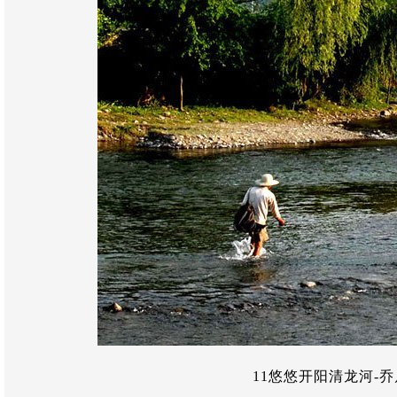
11悠悠开阳清龙河-乔