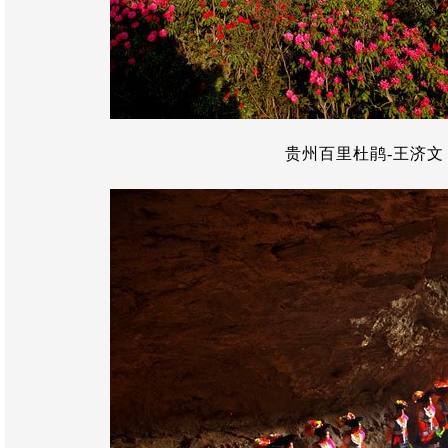
贵州百里杜鹃-王济文