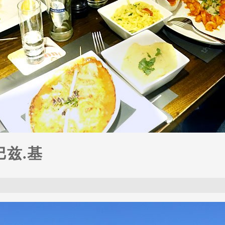
-巴兹.基