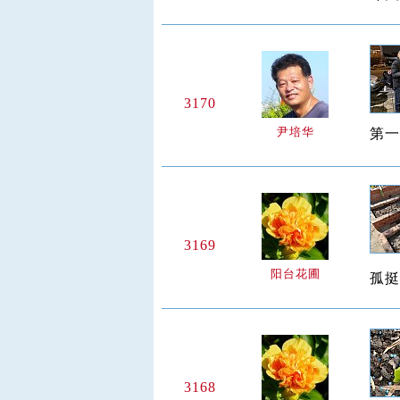
3170
尹培华
第一
3169
阳台花圃
孤挺
3168