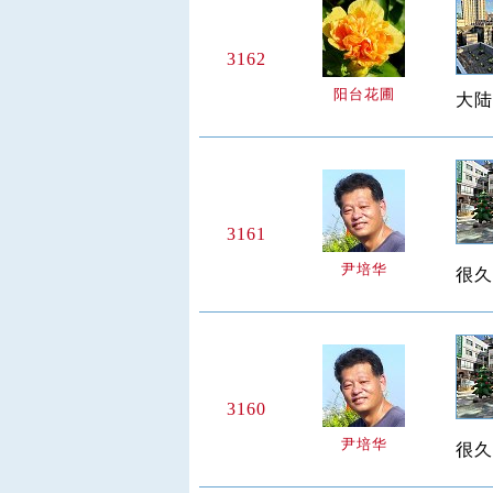
3162
阳台花圃
大陆
3161
尹培华
很久
3160
尹培华
很久