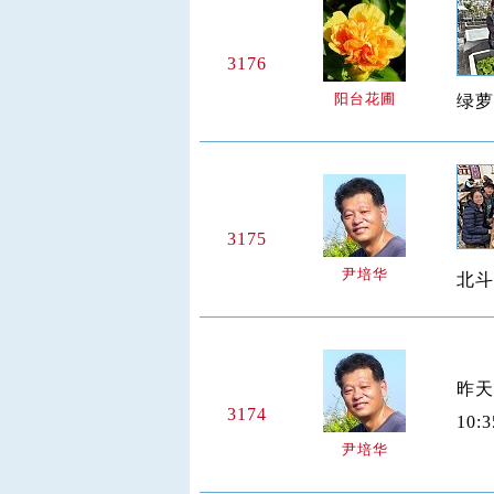
3176
阳台花圃
绿萝
3175
尹培华
北斗
昨天
3174
10
尹培华