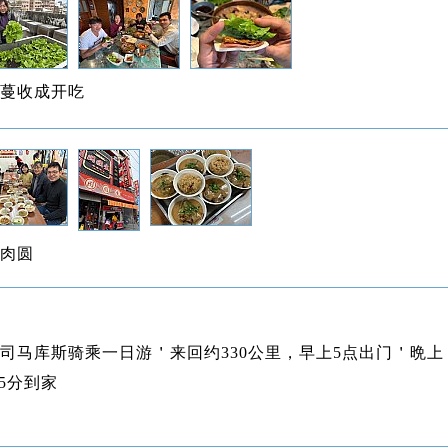
蔓收成开吃
肉圆
司马库斯骑乘一日游＇来回约330公里，早上5点出门＇晩上
:35分到家