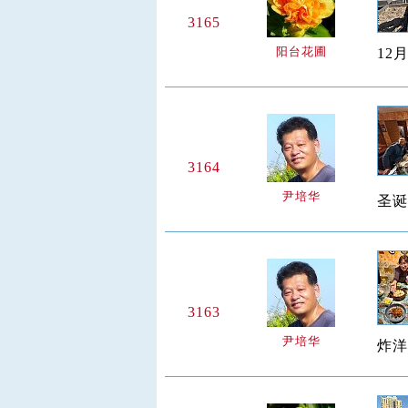
3165
阳台花圃
12
3164
尹培华
圣诞
3163
尹培华
炸洋