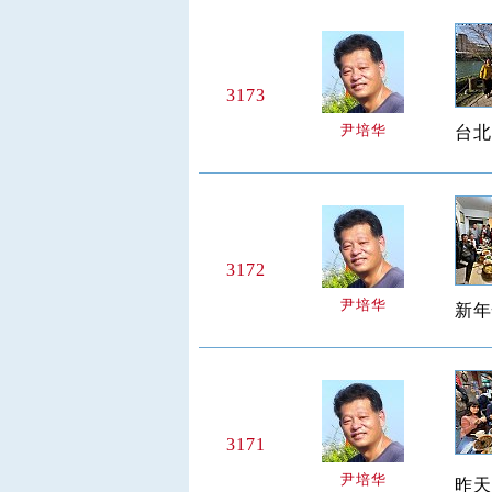
3173
尹培华
台北
3172
尹培华
新年
3171
尹培华
昨天