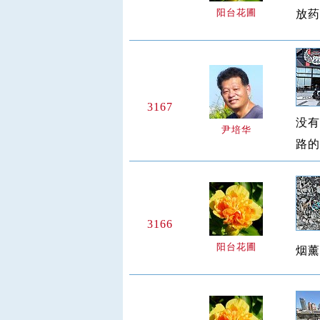
阳台花圃
放药
3167
没有
尹培华
路的
3166
阳台花圃
烟薰