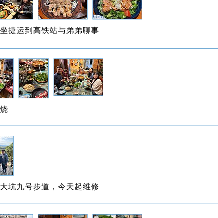
坐捷运到高铁站与弟弟聊事
烧
大坑九号步道，今天起维修