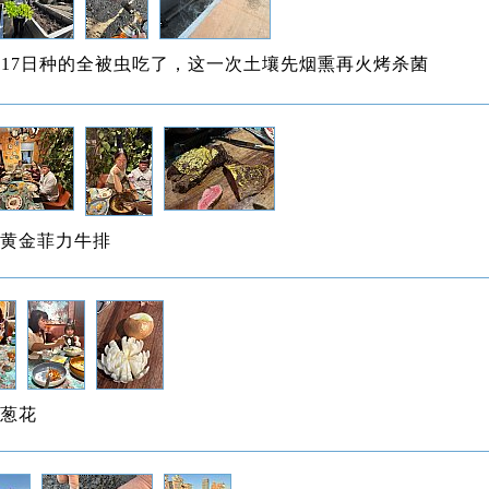
月17日种的全被虫吃了，这一次土壤先烟熏再火烤杀菌
黄金菲力牛排
葱花