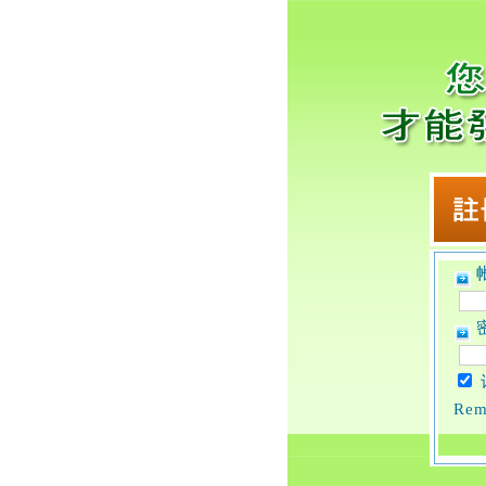
帐
密
Rem