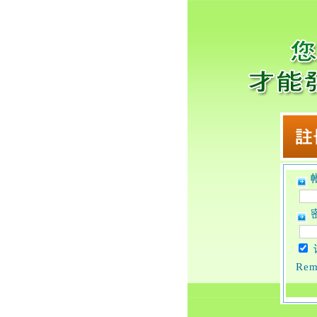
帐
密
Rem