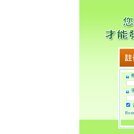
帐
密
Rem