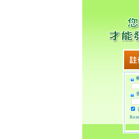
帐
密
Rem