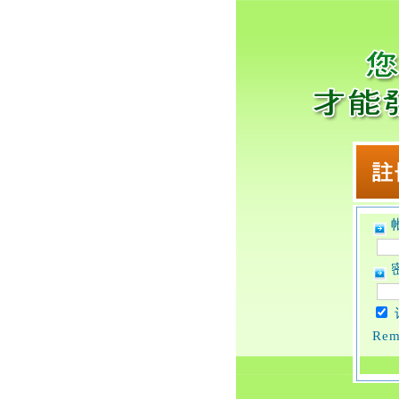
帐
密
Rem