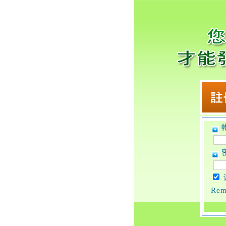
帐
密
Rem