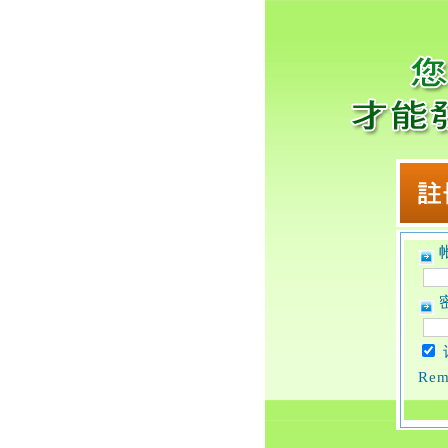
帐
密
Rem