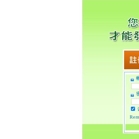
帐
密
Rem